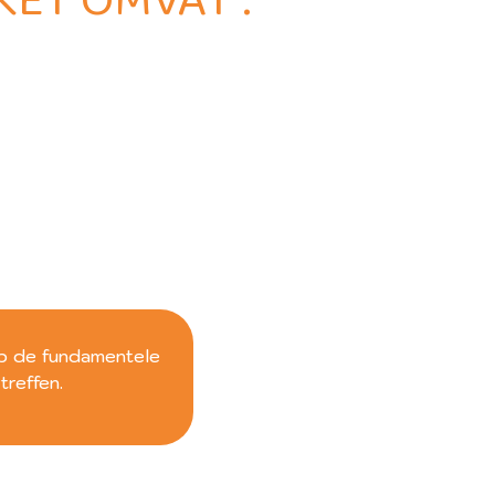
ET OMVAT :
op de fundamentele
treffen.