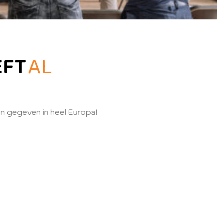
EFT
AL
en gegeven in heel Europa!