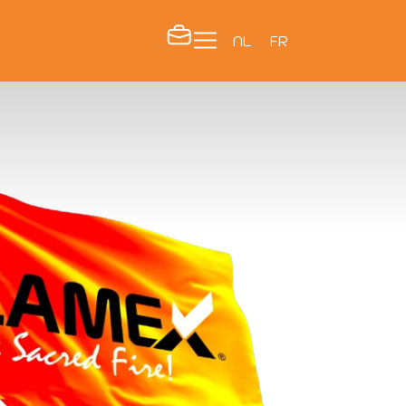
NL
FR