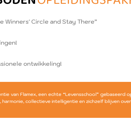
BODEN
OPLEIDINGSPAKK
the Winners' Circle and Stay There”
ingen!
ssionele ontwikkeling!
ssentie van Flamex, een echte “Levensschool” gebaseerd 
harmonie, collectieve intelligentie en zichzelf blijven over