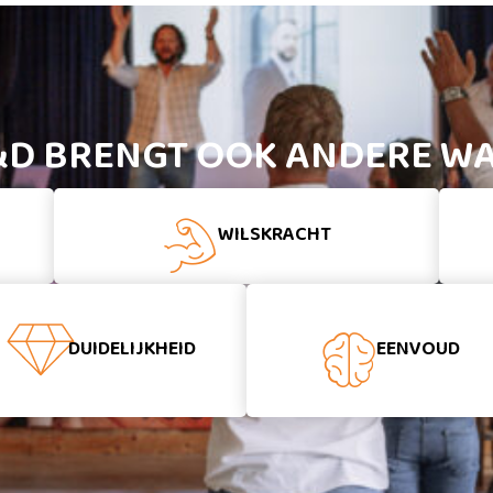
&D BRENGT OOK ANDERE WA
WILSKRACHT
DUIDELIJKHEID
EENVOUD