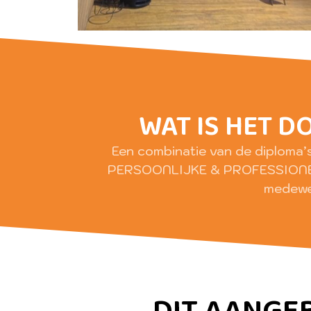
WAT IS HET D
Een combinatie van de diploma’s
PERSOONLIJKE & PROFESSIONEL
medewe