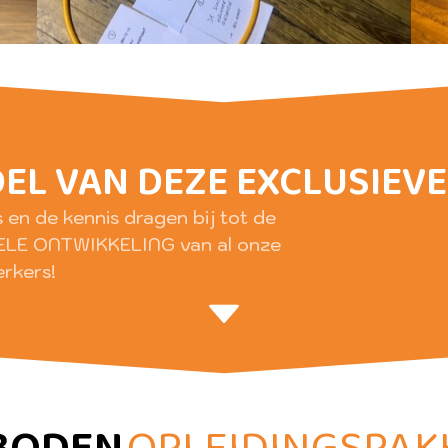
OEL VAN DEZE EXCLUSIE
 en de kennis dragen bij tot de
E ONTWIKKELING van al onze
rkers!