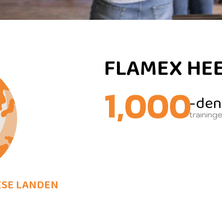
FLAMEX HE
1,000
-den
training
ESE LANDEN