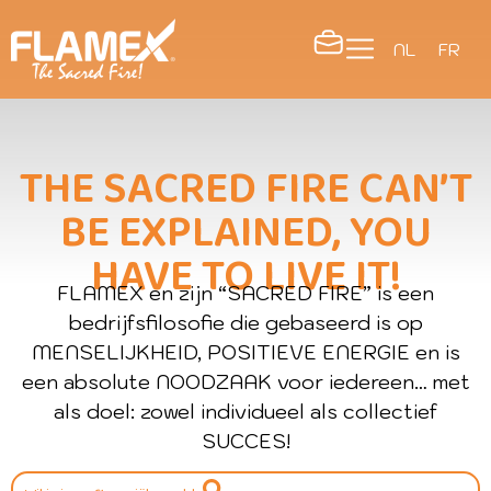
NL
FR
THE SACRED FIRE CAN’T
BE EXPLAINED, YOU
HAVE TO LIVE IT!
FLAMEX en zijn “SACRED FIRE” is een
bedrijfsfilosofie die gebaseerd is op
MENSELIJKHEID, POSITIEVE ENERGIE en is
een absolute NOODZAAK voor iedereen… met
als doel: zowel individueel als collectief
SUCCES!