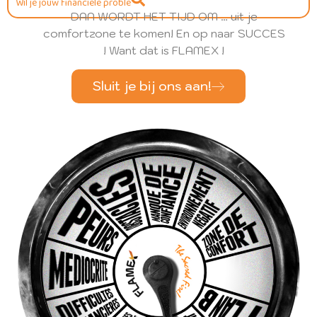
W
i
l
j
e
j
o
u
w
f
n
a
n
c
i
ë
l
e
p
r
o
b
l
e
m
e
n
o
p
DAN WORDT HET TIJD OM … uit je
comfortzone te komen! En op naar SUCCES
! Want dat is FLAMEX !
Sluit je bij ons aan!