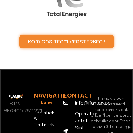
KOM ONS TEAM VERSTERKEN !
NAVIGATIE
CONTACT
Flamex is een
Home
info@flamex.be
BTW:
geregistreerd
handelsmerk dat
BE0465.782.221
Logistiek
Operationele
onder licentie wordt
&
zetel
gebruikt door Trade
Techniek
Fochau Srl en Laurgo
Sint
Sprl.