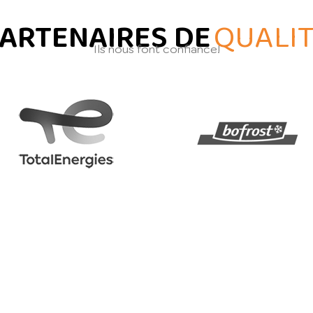
ARTENAIRES DE
QUALI
Ils nous font confiance!
REJOIGNEZ-NOUS ! JOIN US !