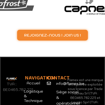
REJOIGNEZ-NOUS ! JOIN US !
NAVIGATION
CONTACT
Flamex est une marque
Accueil
info@flamex.be
TVA :
enregistrée exploitée
sous licence par Trade
BE0465.782.221
Logistique
Siège social
Fochau Srl (TVA :
&
&
BE0465.782.221) et
Technique
Laurgo Sprl (TVA :
opérationnel