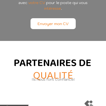
avec
votre CV
pour le poste qui vous
intéresse
.
Envoyer mon CV
PARTENAIRES DE
QUALITÉ
Ils nous font confiance!