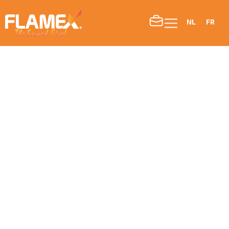
NL
FR